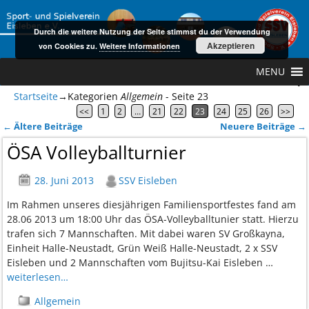
Durch die weitere Nutzung der Seite stimmst du der Verwendung
Akzeptieren
von Cookies zu.
Weitere Informationen
MENU
Startseite
→Kategorien
Allgemein
- Seite 23
<<
1
2
…
21
22
23
24
25
26
>>
←
Ältere Beiträge
Neuere Beiträge
→
Artikelnavigation
ÖSA Volleyballturnier
28. Juni 2013
SSV Eisleben
Im Rahmen unseres diesjährigen Familiensportfestes fand am
28.06 2013 um 18:00 Uhr das ÖSA-Volleyballtunier statt. Hierzu
trafen sich 7 Mannschaften. Mit dabei waren SV Großkayna,
Einheit Halle-Neustadt, Grün Weiß Halle-Neustadt, 2 x SSV
Eisleben und 2 Mannschaften vom Bujitsu-Kai Eisleben
…
weiterlesen…
Allgemein